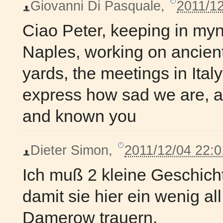
Giovanni Di Pasquale
,
2011/12
Ciao Peter, keeping in myn
Naples, working on ancien
yards, the meetings in Ital
express how sad we are, a 
and known you
Dieter Simon
,
2011/12/04 22:0
Ich muß 2 kleine Geschich
damit sie hier ein wenig al
Damerow trauern.